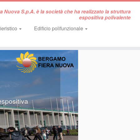
 Nuova S.p.A. è la società che ha realizzato la struttura
espositiva polivalente
ieristico
Edificio polifunzionale
espositiva