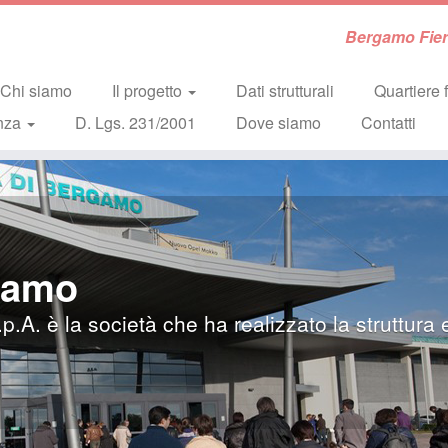
Bergamo Fiera
Chi siamo
Il progetto
Dati strutturali
Quartiere f
nza
D. Lgs. 231/2001
Dove siamo
Contatti
rgamo
A. è la società che ha realizzato la struttura 