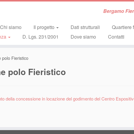
Bergamo Fiera
Chi siamo
Il progetto
Dati strutturali
Quartiere f
nza
D. Lgs. 231/2001
Dove siamo
Contatti
 polo Fieristico
e polo Fieristico
to della concessione in locazione del godimento del Centro Espositi