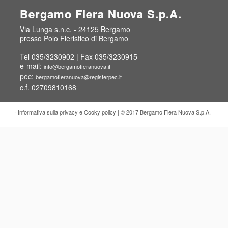
Bergamo Fiera Nuova S.p.A.
Via Lunga s.n.c. - 24125 Bergamo
presso Polo Fieristico di Bergamo
Tel 035/3230902 | Fax 035/3230915
e-mail:
info@bergamofieranuova.it
pec:
bergamofieranuova@registerpec.it
c.f. 02709810168
·
Informativa sulla privacy e Cooky policy
| © 2017
Bergamo Fiera Nuova S.p.A.
·