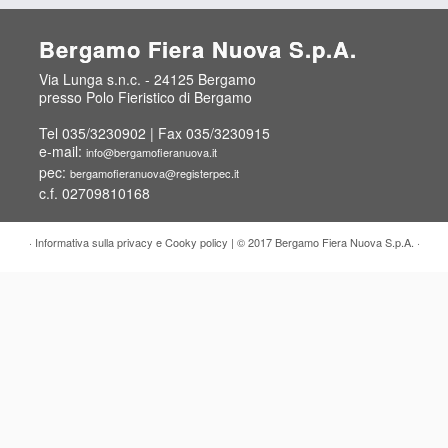
Bergamo Fiera Nuova S.p.A.
Via Lunga s.n.c. - 24125 Bergamo
presso Polo Fieristico di Bergamo
Tel 035/3230902 | Fax 035/3230915
e-mail:
info@bergamofieranuova.it
pec:
bergamofieranuova@registerpec.it
c.f. 02709810168
·
Informativa sulla privacy e Cooky policy
| © 2017
Bergamo Fiera Nuova S.p.A.
·