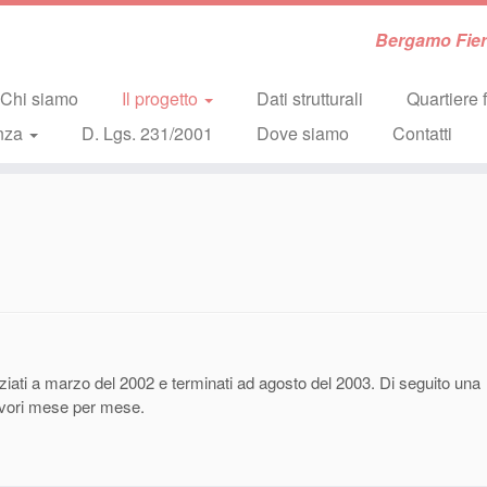
Bergamo Fiera
Chi siamo
Il progetto
Dati strutturali
Quartiere f
nza
D. Lgs. 231/2001
Dove siamo
Contatti
niziati a marzo del 2002 e terminati ad agosto del 2003. Di seguito una
avori mese per mese.