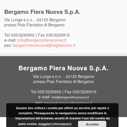
Bergamo Fiera Nuova S.p.A.
Via Lunga s.n.c. - 24125 Bergamo
presso Polo Fieristico di Bergamo
Tel 035/3230902 | Fax 035/3230915
e-mail:
info@bergamofieranuova.it
pec:
bergamofieranuova@registerpec.it
Bergamo Fiera Nuova S.p.A.
Via Lunga s.n.c. - 24125 Bergamo
presso Polo Fieristico di Bergamo
Tel 035/3230902 | Fax 035/3230915
e-mail:
info@bergamofieranuova.it
pec:
bergamofieranuova@registerpec.it
Questo sito utilizza i cookie per offrirti un servizio più rapido e
c.f. 02709810168
completo. Proseguendo la navigazione senza modificare le
impostazioni del browser, accetti di ricevere l’uso dei cookie da
parte nostra.
maggiori informazioni
Accetto