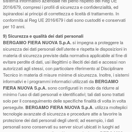
sistema informativo aziendale nel pieno rispetto del Reg UE
2016/679, compresi i profili di sicurezza e confidenzialità, ed
ispirandosi ai principi di correttezza e liceità di trattamento. In
conformità al Reg UE 2016/679 i dati sono custoditi e conservati
per 10 anni.
9)
Sicurezza e qualità dei dati personali
BERGAMO FIERA NUOVA S.p.A.
si impegna a proteggere la
sicurezza dei dati personali dell’utente e rispetta le disposizioni in
materia di sicurezza previste dalla normativa applicabile al fine di
evitare perdite di dati, usi illegittimi o illeciti dei dati e accessi non
autorizzati agli stessi, con particolare riferimento al Disciplinare
Tecnico in materia di misure minime di sicurezza. Inoltre, i sistemi
informativi e i programmi informatici utilizzati da
BERGAMO
FIERA NUOVA S.p.A.
sono configurati in modo da ridurre al
minimo l’uso di dati personali e identificativi; tali dati sono trattati
solo per il conseguimento delle specifiche finalità di volta in volta
perseguite.
BERGAMO FIERA NUOVA S.p.A
. utilizza molteplici
tecnologie avanzate di sicurezza e procedure atte a favorire la
protezione dei dati personali degli utenti; ad esempio, i dati
personali sono conservati su server sicuri ubicati in luoghi ad